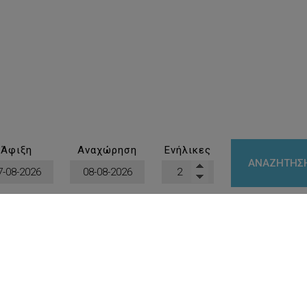
Junior Σουίτα με
Υδρομασάζ
45 m²
2 άτομα
1 υπέρδιπλο κρεβάτι
Άφιξη
Αναχώρηση
Ενήλικες
ΑΝΑΖΉΤΗΣ
ΚΆΝΤΕ ΚΡΆΤΗΣΗ
ΠΕΡΙΣΣΌΤΕΡΑ
Premier Σουίτα με